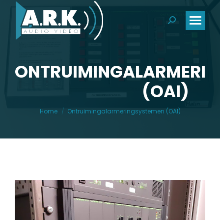
Search:
ONTRUIMINGALARMERIN
(OAI)
Je bent hier:
Home
Ontruimingalarmeringsystemen (OAI)