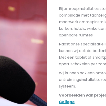
Bij omroepinstallaties s
combinatie met (achtergr
maatwerk omroepinstalla
kerken, hotels, winkelce
openbare ruimtes.
Naast onze specialisatie i
kunnen wij ook de bedien
Met een tablet of smart
apart schakelen per zo
Wij kunnen ook een omr
ontruimingsinstallatie, 
systeem.
Voorbeelden van proje
College