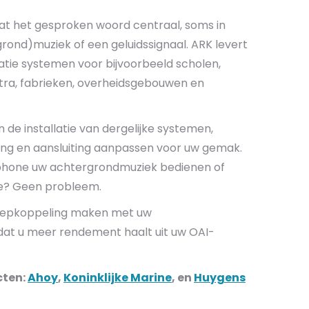
taat het gesproken woord centraal, soms in
ond)muziek of een geluidssignaal. ARK levert
tie systemen voor bijvoorbeeld scholen,
ntra, fabrieken, overheidsgebouwen en
n de installatie van dergelijke systemen,
ing en aansluiting aanpassen voor uw gemak.
phone uw achtergrondmuziek bedienen of
ne? Geen probleem.
oepkoppeling maken met uw
zodat u meer rendement haalt uit uw OAI-
cten:
Ahoy
,
Koninklijke Marine
, en
Huygens