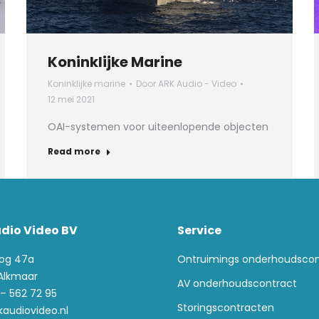
Koninklijke Marine
Koninklijke marine
Door
ARK Audio - Video
12 mei 2021
OAI-systemen voor uiteenlopende objecten
Read more
dio Video BV
Service
og 47a
Ontruimings onderhoudscon
 Alkmaar
AV onderhoudscontract
 – 562 72 95
Storingscontracten
kaudiovideo.nl