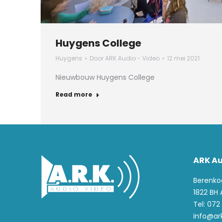
Huygens College
Huygens
Door
ARK Audio - Video
12 mei 2021
Nieuwbouw Huygens College
Read more
ARK Au
Berenko
1822 BH
Tel: 072
info@ar