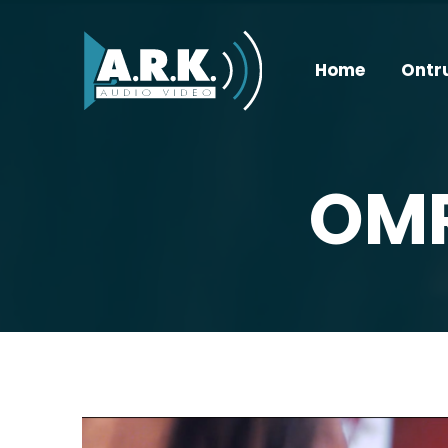
Home
Ontr
OMR