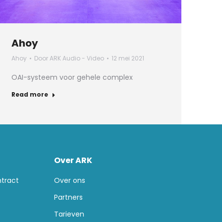
Ahoy
Ahoy
Door
ARK Audio - Video
12 mei 2021
OAI-systeem voor gehele complex
Read more
Over ARK
tract
Over ons
Partners
Tarieven