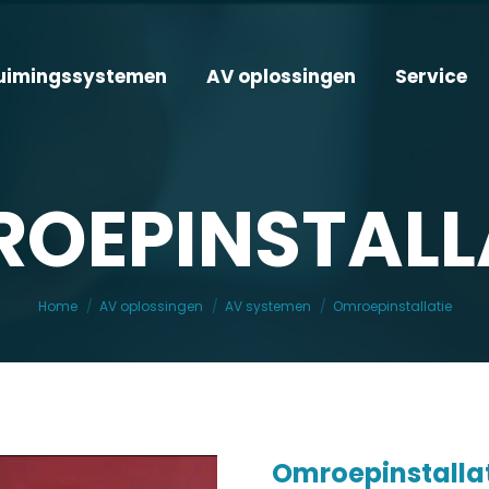
uimingssystemen
AV oplossingen
Service
OEPINSTALL
Je bent hier:
Home
AV oplossingen
AV systemen
Omroepinstallatie
Omroepinstalla