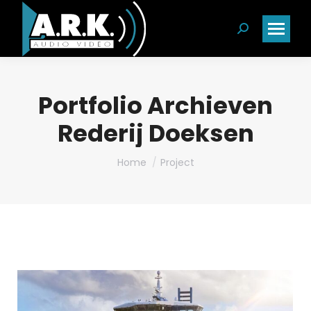
Search:
Portfolio Archieven
Rederij Doeksen
Je bent hier:
Home
Project