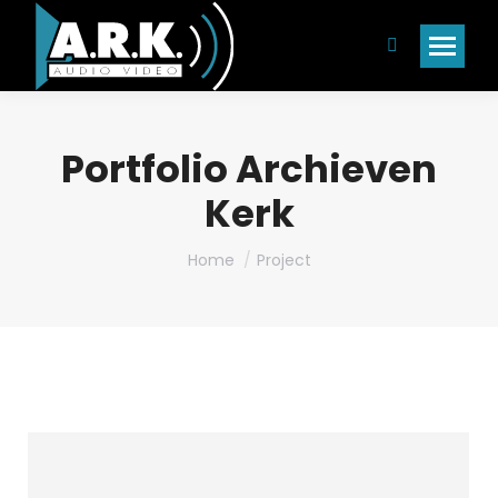
Search:
Portfolio Archieven
Kerk
Je bent hier:
Home
Project